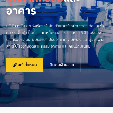
อาคาร
บริษัท เจริญสุข รุ่งเรือง จำกัด ตัวแทนจำหน่ายวาล์ว ท่อและข้อ
ต่อ ถังเก็บน้ำ ปั๊มน้ำ และเหล็กก่อสร้าง จากกว่า 90 แบรนด์ชั้น
นำ ครอบคลุมระบบประปา ปรับอากาศ ดับเพลิง และสุขาภิบาล
สำหรับโรงงานอุตสาหกรรม อาคาร และคอนโดมิเนียม
ดูสินค้าทั้งหมด
ติดต่อฝ่ายขาย