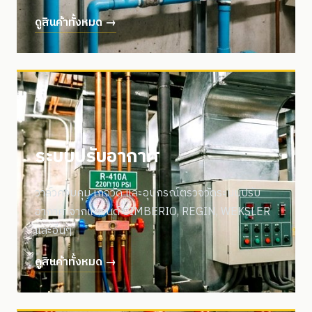
ดูสินค้าทั้งหมด →
ระบบปรับอากาศ
วาล์วควบคุม เกจวัด และอุปกรณ์ตรวจวัดระบบปรับ
อากาศ จากแบรนด์ CIMBERIO, REGIN, WEKSLER
และอื่นๆ
ดูสินค้าทั้งหมด →