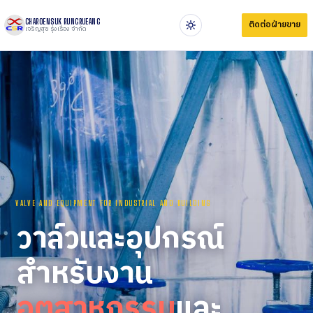
CHAROENSUK RUNGRUEANG
ติดต่อฝ่ายขาย
เจริญสุข รุ่งเรือง จำกัด
VALVE AND EQUIPMENT FOR INDUSTRIAL AND BUILDING
วาล์วและอุปกรณ์
สำหรับงาน
อุตสาหกรรม
และ