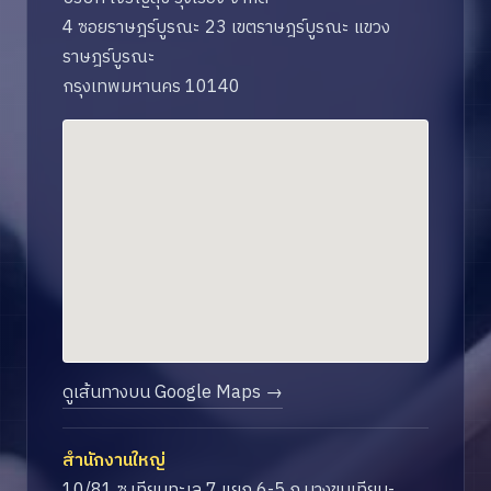
4 ซอยราษฎร์บูรณะ 23 เขตราษฎร์บูรณะ แขวง
ราษฎร์บูรณะ
กรุงเทพมหานคร 10140
ดูเส้นทางบน Google Maps →
สำนักงานใหญ่
10/81 ซ.เทียนทะเล 7 แยก 6-5 ถ.บางขุนเทียน-