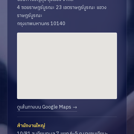
4 ซอยราษฎร์บูรณะ 23 เขตราษฎร์บูรณะ แขวง
ราษฎร์บูรณะ
กรุงเทพมหานคร 10140
ดูเส้นทางบน Google Maps →
สำนักงานใหญ่
10/81 ซ.เทียนทะเล 7 แยก 6-5 ถ.บางขุนเทียน-