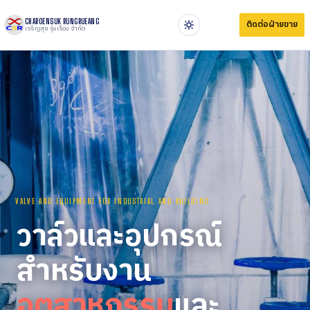
CHAROENSUK RUNGRUEANG
ติดต่อฝ่ายขาย
เจริญสุข รุ่งเรือง จำกัด
VALVE AND EQUIPMENT FOR INDUSTRIAL AND BUILDING
วาล์วและอุปกรณ์
สำหรับงาน
อุตสาหกรรม
และ