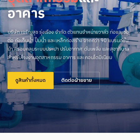
อาคาร
บริษัท เจริญสุข รุ่งเรือง จำกัด ตัวแทนจำหน่ายวาล์ว ท่อและข้อ
ต่อ ถังเก็บน้ำ ปั๊มน้ำ และเหล็กก่อสร้าง จากกว่า 90 แบรนด์ชั้น
นำ ครอบคลุมระบบประปา ปรับอากาศ ดับเพลิง และสุขาภิบาล
สำหรับโรงงานอุตสาหกรรม อาคาร และคอนโดมิเนียม
ดูสินค้าทั้งหมด
ติดต่อฝ่ายขาย