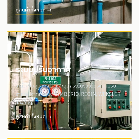
ดูสินค้าทั้งหมด →
ระบบปรับอากาศ
วาล์วควบคุม เกจวัด และอุปกรณ์ตรวจวัดระบบปรับ
อากาศ จากแบรนด์ CIMBERIO, REGIN, WEKSLER
และอื่นๆ
ดูสินค้าทั้งหมด →