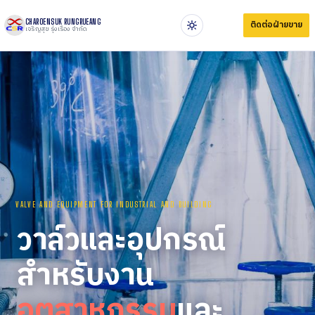
CHAROENSUK RUNGRUEANG
ติดต่อฝ่ายขาย
เจริญสุข รุ่งเรือง จำกัด
VALVE AND EQUIPMENT FOR INDUSTRIAL AND BUILDING
วาล์วและอุปกรณ์
สำหรับงาน
อุตสาหกรรม
และ