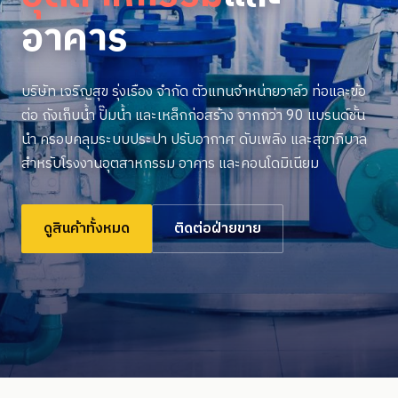
อาคาร
บริษัท เจริญสุข รุ่งเรือง จำกัด ตัวแทนจำหน่ายวาล์ว ท่อและข้อ
ต่อ ถังเก็บน้ำ ปั๊มน้ำ และเหล็กก่อสร้าง จากกว่า 90 แบรนด์ชั้น
นำ ครอบคลุมระบบประปา ปรับอากาศ ดับเพลิง และสุขาภิบาล
สำหรับโรงงานอุตสาหกรรม อาคาร และคอนโดมิเนียม
ดูสินค้าทั้งหมด
ติดต่อฝ่ายขาย