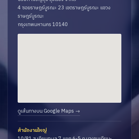
4 ซอยราษฎร์บูรณะ 23 เขตราษฎร์บูรณะ แขวง
ราษฎร์บูรณะ
กรุงเทพมหานคร 10140
ดูเส้นทางบน Google Maps →
สำนักงานใหญ่
10/81 ซ.เทียนทะเล 7 แยก 6-5 ถ.บางขุนเทียน-