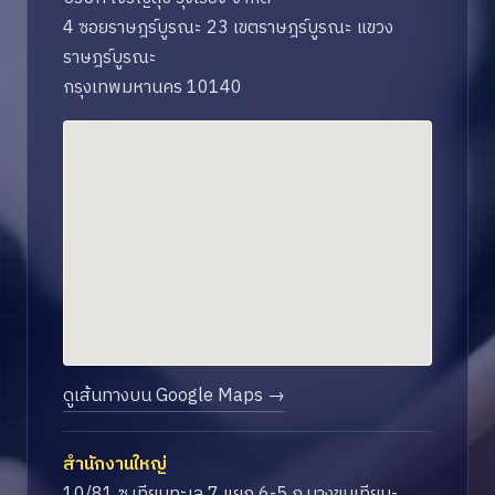
4 ซอยราษฎร์บูรณะ 23 เขตราษฎร์บูรณะ แขวง
ราษฎร์บูรณะ
กรุงเทพมหานคร 10140
ดูเส้นทางบน Google Maps →
สำนักงานใหญ่
10/81 ซ.เทียนทะเล 7 แยก 6-5 ถ.บางขุนเทียน-