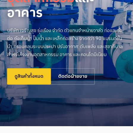
อาคาร
บริษัท เจริญสุข รุ่งเรือง จำกัด ตัวแทนจำหน่ายวาล์ว ท่อและข้อ
ต่อ ถังเก็บน้ำ ปั๊มน้ำ และเหล็กก่อสร้าง จากกว่า 90 แบรนด์ชั้น
นำ ครอบคลุมระบบประปา ปรับอากาศ ดับเพลิง และสุขาภิบาล
สำหรับโรงงานอุตสาหกรรม อาคาร และคอนโดมิเนียม
ดูสินค้าทั้งหมด
ติดต่อฝ่ายขาย