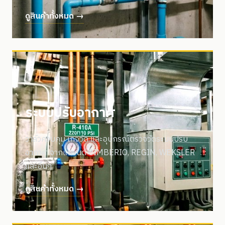
ดูสินค้าทั้งหมด →
ระบบปรับอากาศ
วาล์วควบคุม เกจวัด และอุปกรณ์ตรวจวัดระบบปรับ
อากาศ จากแบรนด์ CIMBERIO, REGIN, WEKSLER
และอื่นๆ
ดูสินค้าทั้งหมด →