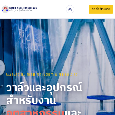
CHAROENSUK RUNGRUEANG
ติดต่อฝ่ายขาย
เจริญสุข รุ่งเรือง จำกัด
VALVE AND EQUIPMENT FOR INDUSTRIAL AND BUILDING
วาล์วและอุปกรณ์
สำหรับงาน
อุตสาหกรรม
และ