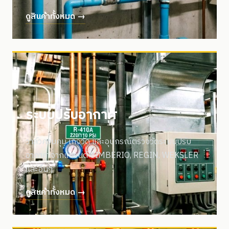
ดูสินค้าทั้งหมด →
ระบบปรับอากาศ
วาล์วควบคุม เกจวัด และอุปกรณ์ตรวจวัดระบบปรับ
อากาศ จากแบรนด์ CIMBERIO, REGIN, WEKSLER
และอื่นๆ
ดูสินค้าทั้งหมด →