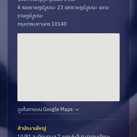
4 ซอยราษฎร์บูรณะ 23 เขตราษฎร์บูรณะ แขวง
ราษฎร์บูรณะ
กรุงเทพมหานคร 10140
ดูเส้นทางบน Google Maps →
สำนักงานใหญ่
10/81 ซ.เทียนทะเล 7 แยก 6-5 ถ.บางขุนเทียน-