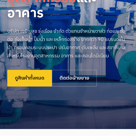
อาคาร
บริษัท เจริญสุข รุ่งเรือง จำกัด ตัวแทนจำหน่ายวาล์ว ท่อและข้อ
ต่อ ถังเก็บน้ำ ปั๊มน้ำ และเหล็กก่อสร้าง จากกว่า 90 แบรนด์ชั้น
นำ ครอบคลุมระบบประปา ปรับอากาศ ดับเพลิง และสุขาภิบาล
สำหรับโรงงานอุตสาหกรรม อาคาร และคอนโดมิเนียม
ดูสินค้าทั้งหมด
ติดต่อฝ่ายขาย