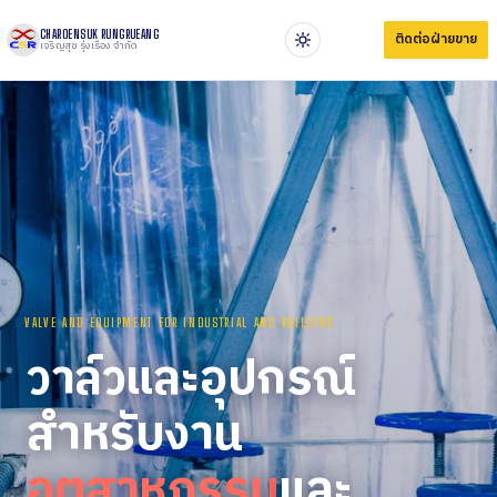
CHAROENSUK RUNGRUEANG
ติดต่อฝ่ายขาย
เจริญสุข รุ่งเรือง จำกัด
VALVE AND EQUIPMENT FOR INDUSTRIAL AND BUILDING
วาล์วและอุปกรณ์
สำหรับงาน
อุตสาหกรรม
และ