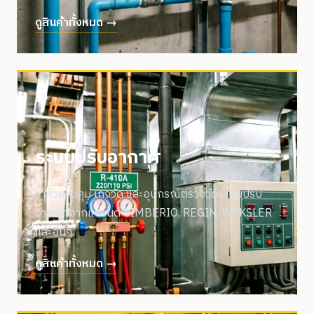
ดูสินค้าทั้งหมด →
ระบบปรับอากาศ
วาล์วควบคุม เกจวัด และอุปกรณ์ตรวจวัดระบบปรับ
อากาศ จากแบรนด์ CIMBERIO, REGIN, WEKSLER
และอื่นๆ
ดูสินค้าทั้งหมด →