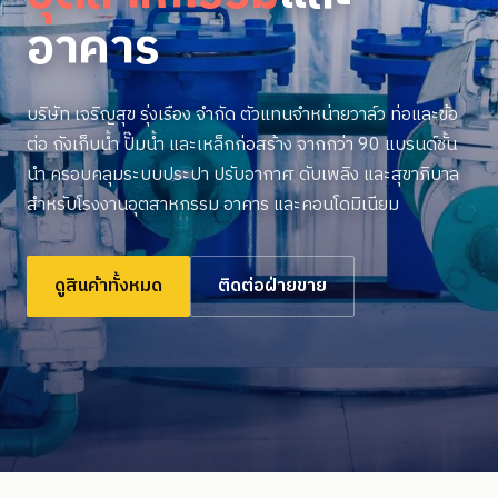
อาคาร
บริษัท เจริญสุข รุ่งเรือง จำกัด ตัวแทนจำหน่ายวาล์ว ท่อและข้อ
ต่อ ถังเก็บน้ำ ปั๊มน้ำ และเหล็กก่อสร้าง จากกว่า 90 แบรนด์ชั้น
นำ ครอบคลุมระบบประปา ปรับอากาศ ดับเพลิง และสุขาภิบาล
สำหรับโรงงานอุตสาหกรรม อาคาร และคอนโดมิเนียม
ดูสินค้าทั้งหมด
ติดต่อฝ่ายขาย