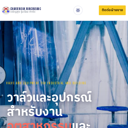
CHAROENSUK RUNGRUEANG
ติดต่อฝ่ายขาย
เจริญสุข รุ่งเรือง จำกัด
VALVE AND EQUIPMENT FOR INDUSTRIAL AND BUILDING
วาล์วและอุปกรณ์
สำหรับงาน
อุตสาหกรรม
และ