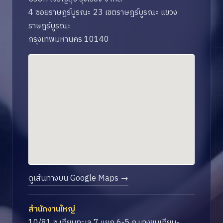
4 ซอยราษฎร์บูรณะ 23 เขตราษฎร์บูรณะ แขวง
ราษฎร์บูรณะ
กรุงเทพมหานคร 10140
ดูเส้นทางบน Google Maps →
สำนักงานใหญ่
10/81 ซ.เทียนทะเล 7 แยก 6-5 ถ.บางขุนเทียน-