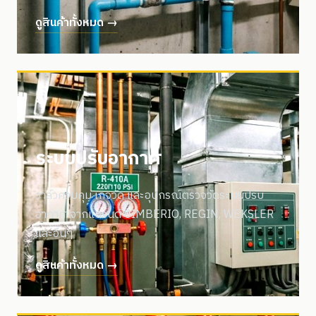
ดูสินค้าทั้งหมด →
ระบบปรับอากาศ
วาล์วควบคุม เกจวัด และอุปกรณ์ตรวจวัดระบบปรับ
อากาศ จากแบรนด์ CIMBERIO, REGIN, WEKSLER
และอื่นๆ
ดูสินค้าทั้งหมด →