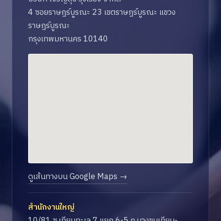
4 ซอยราษฎร์บูรณะ 23 เขตราษฎร์บูรณะ แขวง
ราษฎร์บูรณะ
กรุงเทพมหานคร 10140
ดูเส้นทางบน Google Maps →
สำนักงานใหญ่
10/81 ซ.เทียนทะเล 7 แยก 6-5 ถ.บางขุนเทียน-