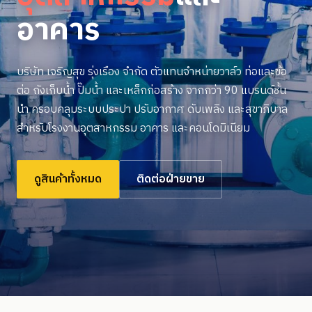
อาคาร
บริษัท เจริญสุข รุ่งเรือง จำกัด ตัวแทนจำหน่ายวาล์ว ท่อและข้อ
ต่อ ถังเก็บน้ำ ปั๊มน้ำ และเหล็กก่อสร้าง จากกว่า 90 แบรนด์ชั้น
นำ ครอบคลุมระบบประปา ปรับอากาศ ดับเพลิง และสุขาภิบาล
สำหรับโรงงานอุตสาหกรรม อาคาร และคอนโดมิเนียม
ดูสินค้าทั้งหมด
ติดต่อฝ่ายขาย