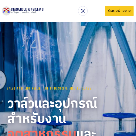
CHAROENSUK RUNGRUEANG
ติดต่อฝ่ายขาย
เจริญสุข รุ่งเรือง จำกัด
VALVE AND EQUIPMENT FOR INDUSTRIAL AND BUILDING
วาล์วและอุปกรณ์
สำหรับงาน
อุตสาหกรรม
และ